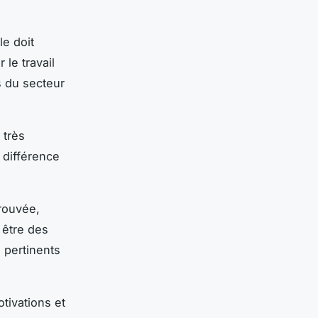
le doit
le travail
s du secteur
 très
 différence
rouvée,
 être des
 pertinents
otivations et