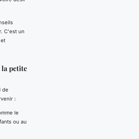
seils
. C'est un
 et
la petite
l de
venir :
comme le
nfants ou au