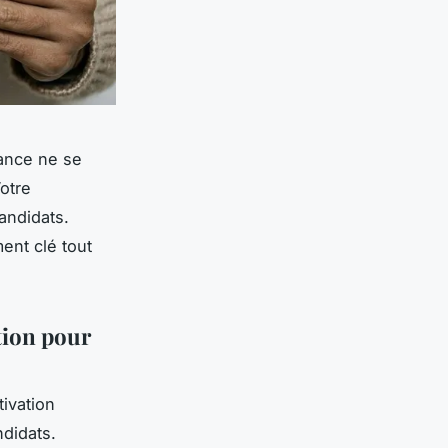
fance ne se
Votre
andidats.
ent clé tout
tion pour
tivation
didats.