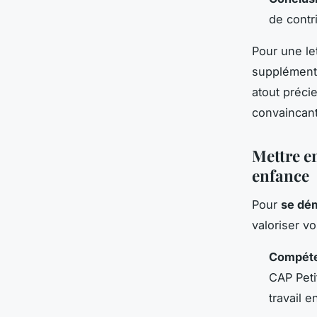
de contr
Pour une let
supplémenta
atout préci
convaincan
Mettre e
enfance
Pour
se dé
valoriser v
Compéte
CAP Peti
travail e