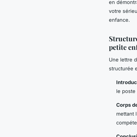
en démontra
votre sérieu
enfance.
Structure
petite e
Une lettre d
structurée 
Introdu
le poste 
Corps de
mettant l
compéte
Conclus