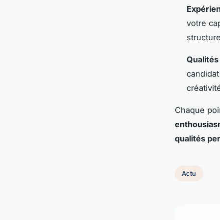
Expérien
votre ca
structur
Qualités
candidat
créativit
Chaque poin
enthousia
qualités pe
Actu