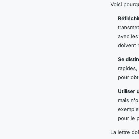
Voici pourq
Réfléchi
transmet
avec les
doivent r
Se disti
rapides,
pour obt
Utiliser
mais n'o
exemples
pour le 
La lettre do