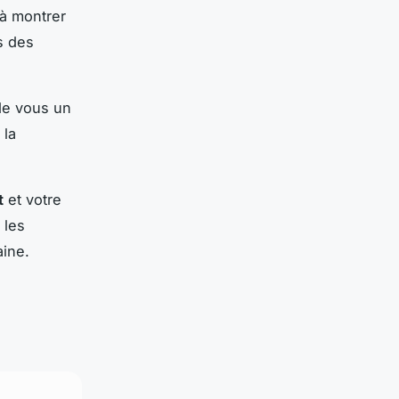
à montrer
s des
 de vous un
 la
t
et votre
 les
ine.