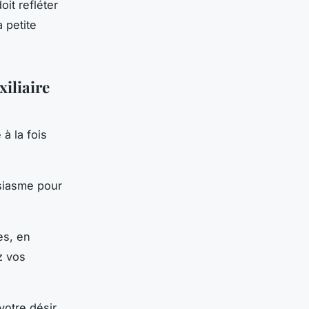
it refléter
 petite
xiliaire
 à la fois
siasme pour
es, en
z vos
votre désir