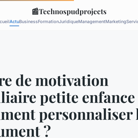
📰
Technospudprojects
cueil
Actu
Business
Formation
Juridique
Management
Marketing
Servi
re de motivation
liaire petite enfance 
ment personnaliser 
ument ?