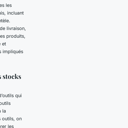
es les
is, incluant
ntèle.
de livraison,
des produits,
 et
s impliqués
s stocks
’outils qui
outils
 la
 outils, on
rer les