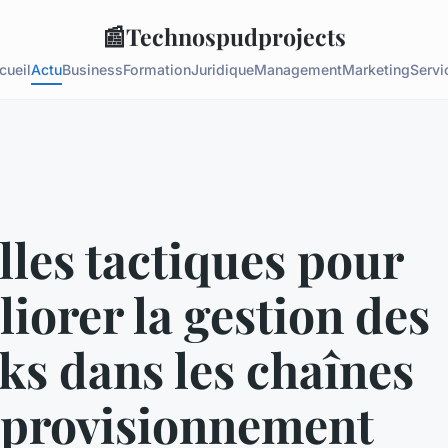
📰
Technospudprojects
cueil
Actu
Business
Formation
Juridique
Management
Marketing
Servi
les tactiques pour
iorer la gestion des
ks dans les chaînes
pprovisionnement