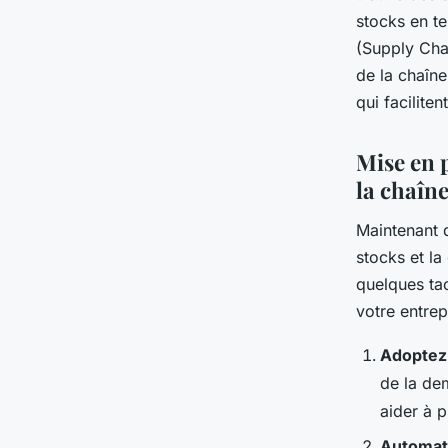
stocks en t
(Supply Cha
de la chaîne
qui faciliten
Mise en 
la chaîn
Maintenant 
stocks et la
quelques ta
votre entrep
Adoptez
de la de
aider à p
Automati