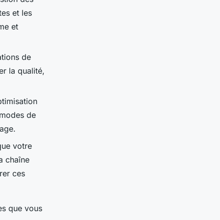
es et les
me et
ations de
r la qualité,
timisation
e modes de
sage.
ue votre
a chaîne
rer ces
es que vous