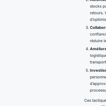
stocks p
retours.
d’optimi
Collabor
confiance
réduire l
Améliore
logistiq
transport
Investis
personne
d’approv
processu
Ces tactiqu