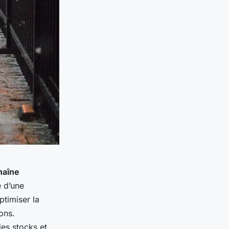
haîne
e d’une
ptimiser la
ons.
es stocks et