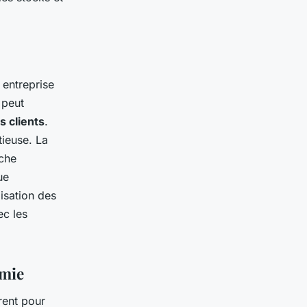
 entreprise
 peut
s clients
.
tieuse. La
oche
ue
misation des
ec les
omie
rent pour