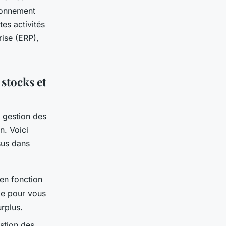
ionnement
es activités
rise (ERP),
stocks et
 gestion des
n. Voici
sus dans
 en fonction
de pour vous
urplus.
estion des