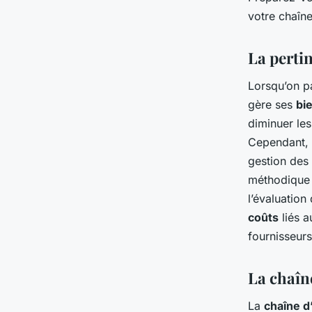
votre chaîn
La pertin
Lorsqu’on pa
gère ses
bi
diminuer les
Cependant, c
gestion des
méthodique e
l’évaluation
coûts
liés a
fournisseurs
La chaîn
La
chaîne d