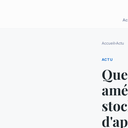
Ac
Accueil
›
Actu
ACTU
Quel
amél
stoc
d'a